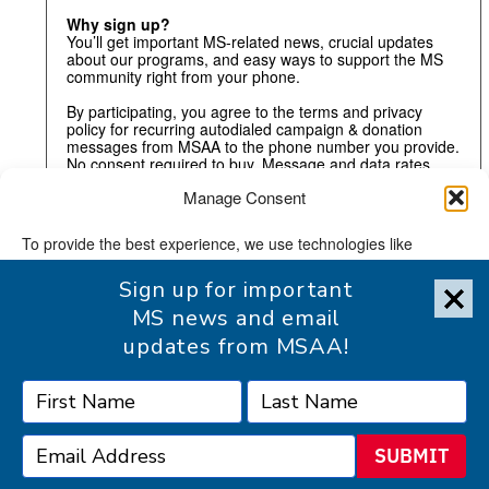
Why sign up?
You’ll get important MS-related news, crucial updates
about our programs, and easy ways to support the MS
community right from your phone.
By participating, you agree to the terms and privacy
policy for recurring autodialed campaign & donation
messages from MSAA to the phone number you provide.
No consent required to buy. Message and data rates
may apply.
Manage Consent
To provide the best experience, we use technologies like
cookies to store and/or access device information. Consenting
Sign up for important
to these technologies will allow us to process data such as
browsing behavior or unique IDs on this site. Not consenting or
MS news and email
withdrawing consent, may adversely affect certain features and
updates from MSAA!
functions.
Accept
SUBMIT
Accessibility Statement
Privacy Statement