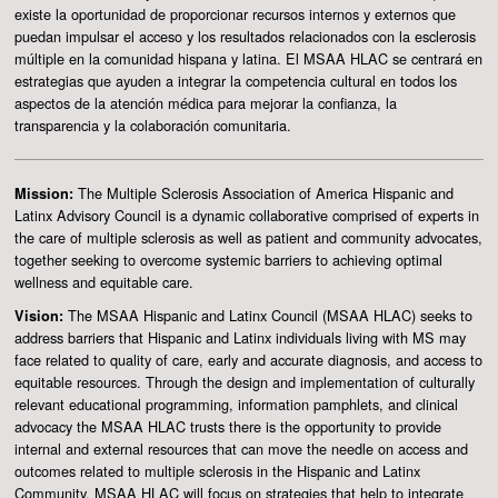
existe la oportunidad de proporcionar recursos internos y externos que
puedan impulsar el acceso y los resultados relacionados con la esclerosis
múltiple en la comunidad hispana y latina. El MSAA HLAC se centrará en
estrategias que ayuden a integrar la competencia cultural en todos los
aspectos de la atención médica para mejorar la confianza, la
transparencia y la colaboración comunitaria.
The Multiple Sclerosis Association of America Hispanic and
Mission:
Latinx Advisory Council is a dynamic collaborative comprised of experts in
the care of multiple sclerosis as well as patient and community advocates,
together seeking to overcome systemic barriers to achieving optimal
wellness and equitable care.
The MSAA Hispanic and Latinx Council (MSAA HLAC) seeks to
Vision:
address barriers that Hispanic and Latinx individuals living with MS may
face related to quality of care, early and accurate diagnosis, and access to
equitable resources. Through the design and implementation of culturally
relevant educational programming, information pamphlets, and clinical
advocacy the MSAA HLAC trusts there is the opportunity to provide
internal and external resources that can move the needle on access and
outcomes related to multiple sclerosis in the Hispanic and Latinx
Community. MSAA HLAC will focus on strategies that help to integrate