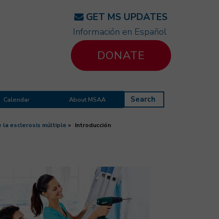
GET MS UPDATES
Información en Español
DONATE
Search
Calendar
About MSAA
 la esclerosis múltiple
Introducción