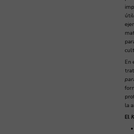
imp
úti
eje
mat
par
cult
En 
tra
par
for
pro
la 
El
K