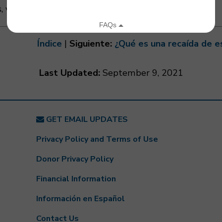
, visite
mymsaa.org
.
Índice
|
Siguiente:
¿Qué es una recaída de e
Last Updated:
September 9, 2021
GET EMAIL UPDATES
Privacy Policy and Terms of Use
Donor Privacy Policy
Financial Information
Información en Español
Contact Us