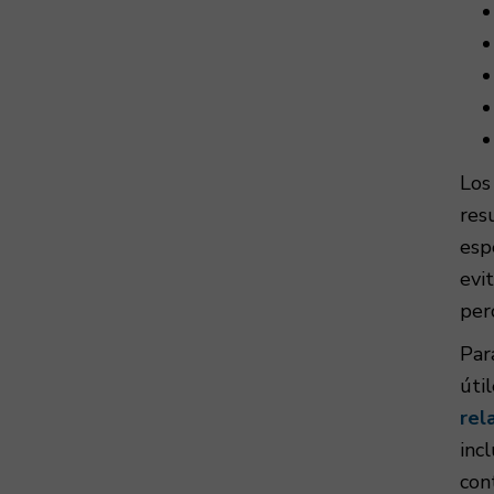
Los
res
esp
evi
per
Par
útil
rel
inc
con