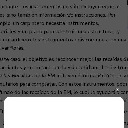
ortante. Los instrumentos no sólo incluyen equipos
les, sino también información y/o instrucciones. Por
mplo, un carpintero necesita instrumentos,
eriales y un plano para construir una estructura… y
a un jardinero, los instrumentos más comunes son una p
ivar flores.
este caso, el objetivo es reconocer mejor las recaídas d
tamientos y su impacto en la vida cotidiana. Los instr
a las Recaídas de la EM
incluyen información útil, desc
mularios para completar. Con estos instrumentos, podr
fundo de las recaídas de la EM, lo cual le ayudará a co
ansiedad y a prepararse para la posibilidad de una recaí
it de Instrumentos para las Recaídas de la EM
incluye:
Detalles informativos sobre las recaídas y los síntom