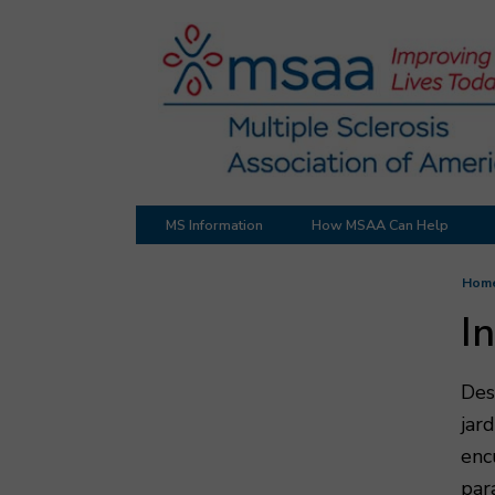
MS Information
How MSAA Can Help
Hom
I
Des
jar
enc
par